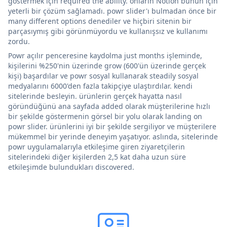
göstermek için required the ability. onların Notion bunun için
yeterli bir çözüm sağlamadı. powr slider'ı bulmadan önce bir
many different options denediler ve hiçbiri sitenin bir
parçasıymış gibi görünmüyordu ve kullanışsız ve kullanımı
zordu.
Powr açılır penceresine kaydolma just months işleminde,
kişilerini %250'nin üzerinde grow (600'ün üzerinde gerçek
kişi) başardılar ve powr sosyal kullanarak steadily sosyal
medyalarını 6000'den fazla takipçiye ulaştırdılar. kendi
sitelerinde besleyin. ürünlerin gerçek hayatta nasıl
göründüğünü ana sayfada added olarak müşterilerine hızlı
bir şekilde göstermenin görsel bir yolu olarak landing on
powr slider. ürünlerini iyi bir şekilde sergiliyor ve müşterilere
mükemmel bir yerinde deneyim yaşatıyor. aslında, sitelerinde
powr uygulamalarıyla etkileşime giren ziyaretçilerin
sitelerindeki diğer kişilerden 2,5 kat daha uzun süre
etkileşimde bulundukları discovered.