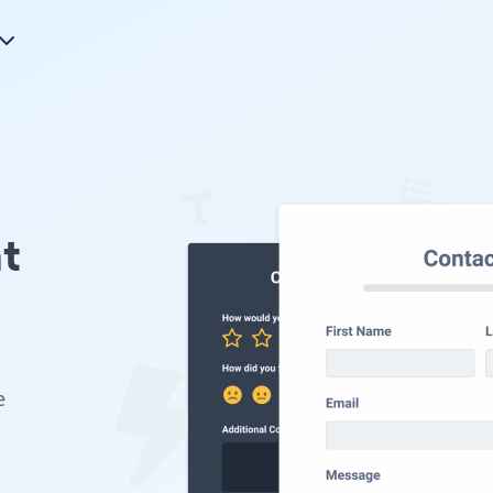
t
b
e