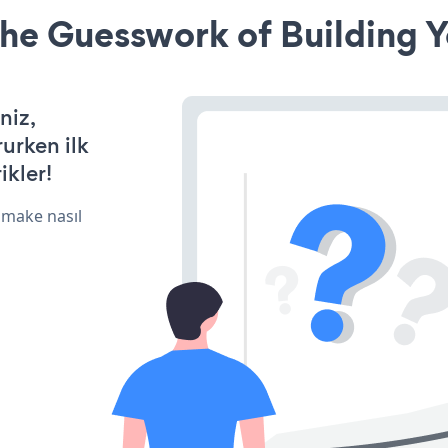
he Guesswork of Building Y
niz,
rurken ilk
ikler!
 make nasıl