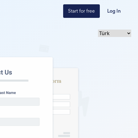
Start for free
Log In