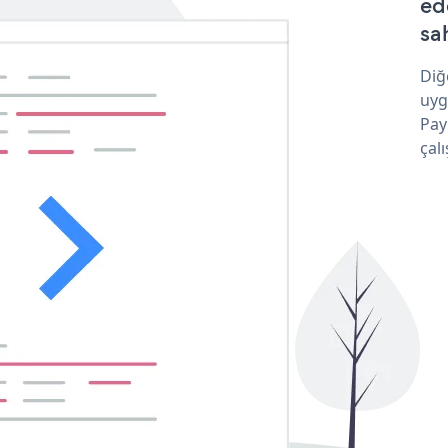
ed
sa
Diğ
uyg
Pay
çalı