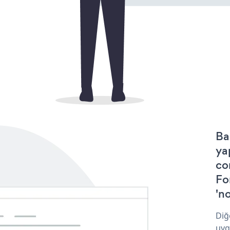
Ba
ya
co
Fo
'no
Diğ
uyg