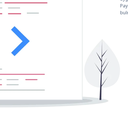
Pay
bul