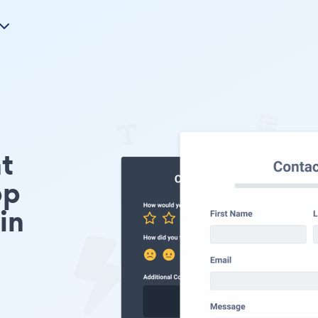
t
p
in