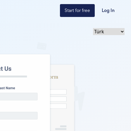
Start for free
Log In