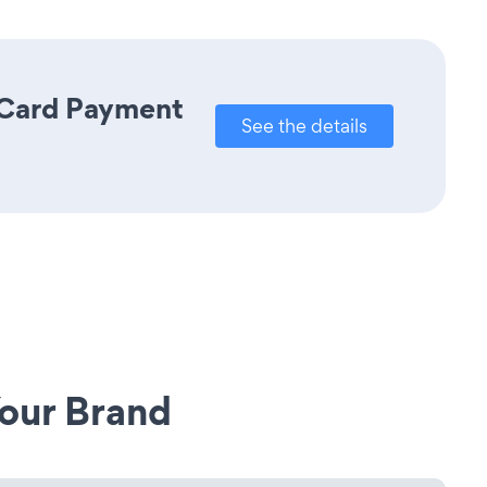
t Card Payment
See the details
our Brand