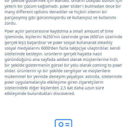
bir şekilde göstermek için wanted. onların Dialpad bunun için
yeterli bir çözüm sağlamadı. powr slider'ı bulmadan önce bir
many different options denediler ve hiçbiri sitenin bir
parçasıymış gibi görünmüyordu ve kullanışsız ve kullanımı
zordu.
Powr açılır penceresine kaydolma a small amount of time
işleminde, kişilerini %250'nin üzerinde grow (600'ün üzerinde
gerçek kişi) başardılar ve powr sosyal kullanarak steadily
sosyal medyalarını 6000'den fazla takipçiye ulaştırdılar. kendi
sitelerinde besleyin. ürünlerin gerçek hayatta nasıl
göründüğünü ana sayfada added olarak müşterilerine hızlı
bir şekilde göstermenin görsel bir yolu olarak coming to powr
slider. ürünlerini iyi bir şekilde sergiliyor ve müşterilere
mükemmel bir yerinde deneyim yaşatıyor. aslında, sitelerinde
powr uygulamalarıyla etkileşime giren ziyaretçilerin
sitelerindeki diğer kişilerden 2,5 kat daha uzun süre
etkileşimde bulundukları discovered.