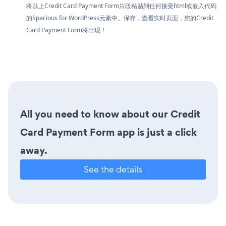
将以上Credit Card Payment Form片段粘贴到任何接受html或嵌入代码
的Spacious for WordPress元素中。保存，查看实时页面，您的Credit
Card Payment Form将出现！
All you need to know about our Credit
Card Payment Form app is just a click
away.
See the details