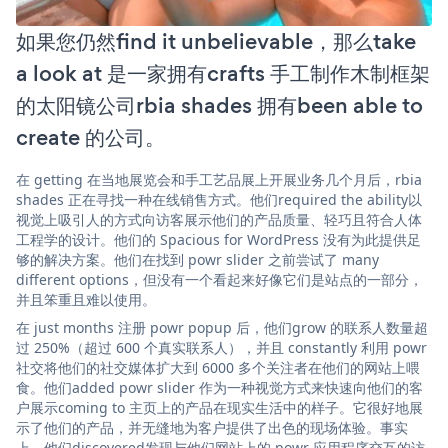
如果您仍然find it unbelievable，那么take
a look at 是一家拥有crafts 手工制作木制框架
的太阳镜公司rbia shades 拥有been able to
create 的公司。
在 getting 在当地展览会和手工艺品展上开展业务几个月后，rbia
shades 正在寻找一种在线销售方式。他们required the ability以
视觉上吸引人的方式向访客展示他们的产品质量、轻巧且符合人体
工程学的设计。他们的 Spacious for WordPress 没有为此提供足
够的解决方案。他们在找到 powr slider 之前尝试了 many
different options，但没有一个看起来好像它们是站点的一部分，
并且笨重且难以使用。
在 just months 注册 powr popup 后，他们grow 的联系人数量超
过 250%（超过 600 个真实联系人），并且 constantly 利用 powr
社交将他们的社交媒体扩大到 6000 多个关注者在他们的网站上喂
食。他们added powr slider 作为一种视觉方式来快速向他们的客
户展示coming to 主页上的产品在现实生活中的样子。它很好地展
示了他们的产品，并无缝地为客户提供了出色的现场体验。事实
上，他们discovered发现与他们网站上的 powr 应用程序交互的访