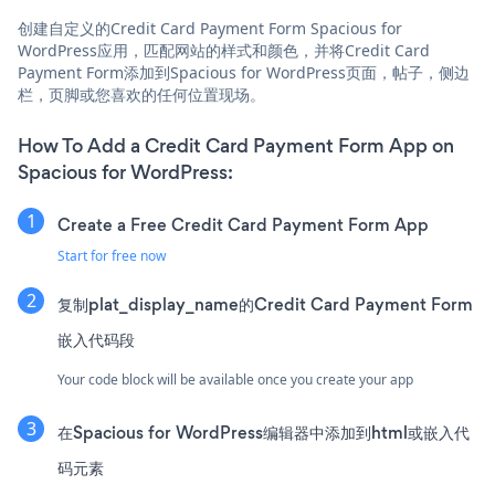
创建自定义的Credit Card Payment Form Spacious for
WordPress应用，匹配网站的样式和颜色，并将Credit Card
Payment Form添加到Spacious for WordPress页面，帖子，侧边
栏，页脚或您喜欢的任何位置现场。
How To Add a Credit Card Payment Form App on
Spacious for WordPress:
Create a Free Credit Card Payment Form App
Start for free now
复制plat_display_name的Credit Card Payment Form
嵌入代码段
Your code block will be available once you create your app
在Spacious for WordPress编辑器中添加到html或嵌入代
码元素