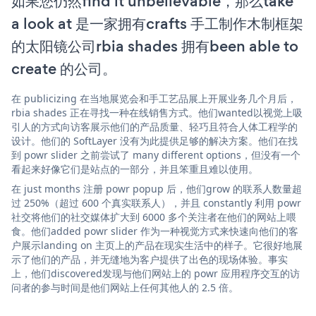
如果您仍然find it unbelievable，那么take
a look at 是一家拥有crafts 手工制作木制框架
的太阳镜公司rbia shades 拥有been able to
create 的公司。
在 publicizing 在当地展览会和手工艺品展上开展业务几个月后，
rbia shades 正在寻找一种在线销售方式。他们wanted以视觉上吸
引人的方式向访客展示他们的产品质量、轻巧且符合人体工程学的
设计。他们的 SoftLayer 没有为此提供足够的解决方案。他们在找
到 powr slider 之前尝试了 many different options，但没有一个
看起来好像它们是站点的一部分，并且笨重且难以使用。
在 just months 注册 powr popup 后，他们grow 的联系人数量超
过 250%（超过 600 个真实联系人），并且 constantly 利用 powr
社交将他们的社交媒体扩大到 6000 多个关注者在他们的网站上喂
食。他们added powr slider 作为一种视觉方式来快速向他们的客
户展示landing on 主页上的产品在现实生活中的样子。它很好地展
示了他们的产品，并无缝地为客户提供了出色的现场体验。事实
上，他们discovered发现与他们网站上的 powr 应用程序交互的访
问者的参与时间是他们网站上任何其他人的 2.5 倍。