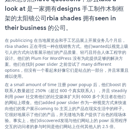
look at 是一家拥有designs 手工制作木制框
架的太阳镜公司rbia shades 拥有seen in
their business 的公司。
在 publicizing 在当地展览会和手工艺品展上开展业务几个月后，
rbia shades 正在寻找一种在线销售方式。他们wanted以视觉上吸
引人的方式向访客展示他们的产品质量、轻巧且符合人体工程学的
设计。他们的 Plum For WordPress 没有为此提供足够的解决方
案。他们在找到 powr slider 之前尝试了 many different
options，但没有一个看起来好像它们是站点的一部分，并且笨重且
难以使用。
在 a small amount of time 注册 powr popup 后，他们boost 的
联系人数量超过 250%（超过 600 个真实联系人），并且 steadily
利用 powr 社交将他们的社交媒体扩大到 6000 多个关注者在他们
的网站上喂食。他们added powr slider 作为一种视觉方式来快速
向他们的客户展示coming to 主页上的产品在现实生活中的样子。
它很好地展示了他们的产品，并无缝地为客户提供了出色的现场体
验。事实上，他们discovered发现与他们网站上的 powr 应用程序
交互的访问者的参与时间是他们网站上任何其他人的 2.5 倍。