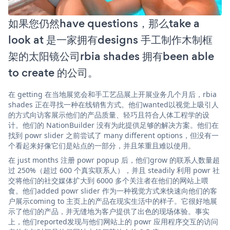
如果您仍然have questions，那么take a
look at 是一家拥有designs 手工制作木制框
架的太阳镜公司rbia shades 拥有been able
to create 的公司。
在 getting 在当地展览会和手工艺品展上开展业务几个月后，rbia
shades 正在寻找一种在线销售方式。他们wanted以视觉上吸引人
的方式向访客展示他们的产品质量、轻巧且符合人体工程学的设
计。他们的 NationBuilder 没有为此提供足够的解决方案。他们在
找到 powr slider 之前尝试了 many different options，但没有一
个看起来好像它们是站点的一部分，并且笨重且难以使用。
在 just months 注册 powr popup 后，他们grow 的联系人数量超
过 250%（超过 600 个真实联系人），并且 steadily 利用 powr 社
交将他们的社交媒体扩大到 6000 多个关注者在他们的网站上喂
食。他们added powr slider 作为一种视觉方式来快速向他们的客
户展示coming to 主页上的产品在现实生活中的样子。它很好地展
示了他们的产品，并无缝地为客户提供了出色的现场体验。事实
上，他们reported发现与他们网站上的 powr 应用程序交互的访问