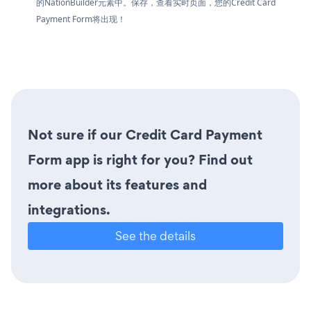
的NationBuilder元素中。保存，查看实时页面，您的Credit Card
Payment Form将出现！
Not sure if our Credit Card Payment
Form app is right for you? Find out
more about its features and
integrations.
See the details