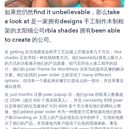
如果您仍然find it unbelievable，那么take
a look at 是一家拥有designs 手工制作木制框
架的太阳镜公司rbia shades 拥有been able
to create 的公司。
在 getting 在当地展览会和手工艺品展上开展业务几个月后，rbia
shades 正在寻找一种在线销售方式。他们wanted以视觉上吸引人
的方式向访客展示他们的产品质量、轻巧且符合人体工程学的设
计。他们的 Juliet Theme for WordPress 没有为此提供足够的解决
方案。他们在找到 powr slider 之前尝试了 many different
options，但没有一个看起来好像它们是站点的一部分，并且笨重且
难以使用。
在 just months 注册 powr popup 后，他们grow 的联系人数量超
过 250%（超过 600 个真实联系人），并且 constantly 利用 powr
社交将他们的社交媒体扩大到 6000 多个关注者在他们的网站上喂
食。他们added powr slider 作为一种视觉方式来快速向他们的客
户展示landing on 主页上的产品在现实生活中的样子。它很好地展
示了他们的产品，并无缝地为客户提供了出色的现场体验。事实
上，他们discovered发现与他们网站上的 powr 应用程序交互的访