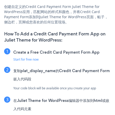
创建自定义的Credit Card Payment Form Juliet Theme for
WordPress应用，匹配网站的样式和颜色，并将Credit Card
Payment Form添加到Juliet Theme for WordPress页面，帖子，
侧边栏，页脚或您喜欢的任何位置现场。
How To Add a Credit Card Payment Form App on
Juliet Theme for WordPress:
Create a Free Credit Card Payment Form App
Start for free now
复制plat_display_name的Credit Card Payment Form
嵌入代码段
Your code block will be available once you create your app
在Juliet Theme for WordPress编辑器中添加到html或嵌
入代码元素