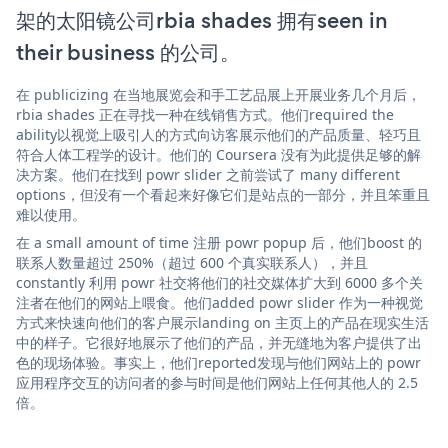
架的太阳镜公司rbia shades 拥有seen in
their business 的公司。
在 publicizing 在当地展览会和手工艺品展上开展业务几个月后，
rbia shades 正在寻找一种在线销售方式。他们required the
ability以视觉上吸引人的方式向访客展示他们的产品质量、轻巧且
符合人体工程学的设计。他们的 Coursera 没有为此提供足够的解
决方案。他们在找到 powr slider 之前尝试了 many different
options，但没有一个看起来好像它们是站点的一部分，并且笨重且
难以使用。
在 a small amount of time 注册 powr popup 后，他们boost 的
联系人数量超过 250%（超过 600 个真实联系人），并且
constantly 利用 powr 社交将他们的社交媒体扩大到 6000 多个关
注者在他们的网站上喂食。他们added powr slider 作为一种视觉
方式来快速向他们的客户展示landing on 主页上的产品在现实生活
中的样子。它很好地展示了他们的产品，并无缝地为客户提供了出
色的现场体验。事实上，他们reported发现与他们网站上的 powr
应用程序交互的访问者的参与时间是他们网站上任何其他人的 2.5
倍。