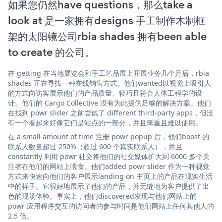
如果您仍然have questions，那么take a
look at 是一家拥有designs 手工制作木制框
架的太阳镜公司rbia shades 拥有been able
to create 的公司。
在 getting 在当地展览会和手工艺品展上开展业务几个月后，rbia
shades 正在寻找一种在线销售方式。他们wanted以视觉上吸引人
的方式向访客展示他们的产品质量、轻巧且符合人体工程学的设
计。他们的 Cargo Collective 没有为此提供足够的解决方案。他们
在找到 powr slider 之前尝试了 different third-party apps，但没
有一个看起来好像它们是站点的一部分，并且笨重且难以使用。
在 a small amount of time 注册 powr popup 后，他们boost 的
联系人数量超过 250%（超过 600 个真实联系人），并且
constantly 利用 powr 社交将他们的社交媒体扩大到 6000 多个关
注者在他们的网站上喂食。他们added powr slider 作为一种视觉
方式来快速向他们的客户展示landing on 主页上的产品在现实生活
中的样子。它很好地展示了他们的产品，并无缝地为客户提供了出
色的现场体验。事实上，他们discovered发现与他们网站上的
powr 应用程序交互的访问者的参与时间是他们网站上任何其他人的
2.5 倍。