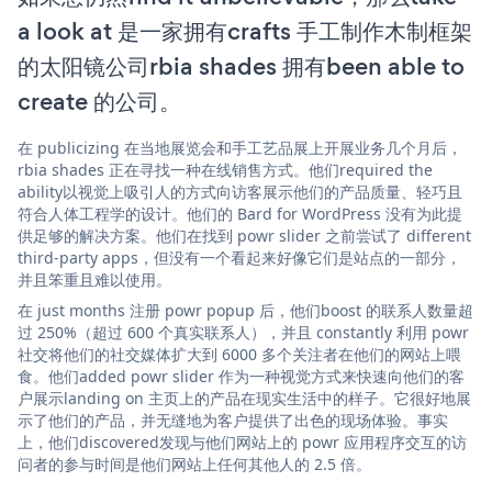
a look at 是一家拥有crafts 手工制作木制框架
的太阳镜公司rbia shades 拥有been able to
create 的公司。
在 publicizing 在当地展览会和手工艺品展上开展业务几个月后，
rbia shades 正在寻找一种在线销售方式。他们required the
ability以视觉上吸引人的方式向访客展示他们的产品质量、轻巧且
符合人体工程学的设计。他们的 Bard for WordPress 没有为此提
供足够的解决方案。他们在找到 powr slider 之前尝试了 different
third-party apps，但没有一个看起来好像它们是站点的一部分，
并且笨重且难以使用。
在 just months 注册 powr popup 后，他们boost 的联系人数量超
过 250%（超过 600 个真实联系人），并且 constantly 利用 powr
社交将他们的社交媒体扩大到 6000 多个关注者在他们的网站上喂
食。他们added powr slider 作为一种视觉方式来快速向他们的客
户展示landing on 主页上的产品在现实生活中的样子。它很好地展
示了他们的产品，并无缝地为客户提供了出色的现场体验。事实
上，他们discovered发现与他们网站上的 powr 应用程序交互的访
问者的参与时间是他们网站上任何其他人的 2.5 倍。