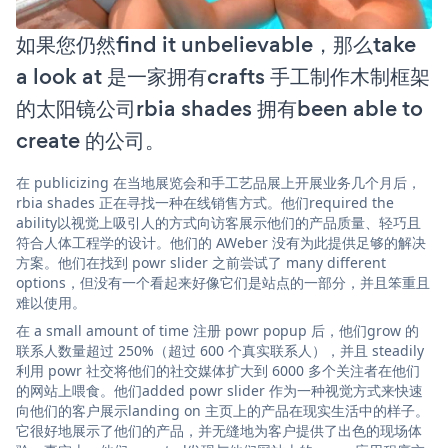
如果您仍然find it unbelievable，那么take
a look at 是一家拥有crafts 手工制作木制框架
的太阳镜公司rbia shades 拥有been able to
create 的公司。
在 publicizing 在当地展览会和手工艺品展上开展业务几个月后，
rbia shades 正在寻找一种在线销售方式。他们required the
ability以视觉上吸引人的方式向访客展示他们的产品质量、轻巧且
符合人体工程学的设计。他们的 AWeber 没有为此提供足够的解决
方案。他们在找到 powr slider 之前尝试了 many different
options，但没有一个看起来好像它们是站点的一部分，并且笨重且
难以使用。
在 a small amount of time 注册 powr popup 后，他们grow 的
联系人数量超过 250%（超过 600 个真实联系人），并且 steadily
利用 powr 社交将他们的社交媒体扩大到 6000 多个关注者在他们
的网站上喂食。他们added powr slider 作为一种视觉方式来快速
向他们的客户展示landing on 主页上的产品在现实生活中的样子。
它很好地展示了他们的产品，并无缝地为客户提供了出色的现场体