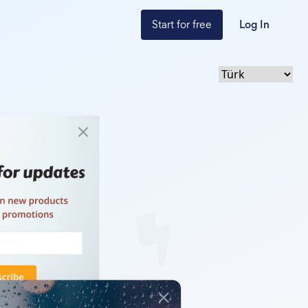
Start for free
Log In