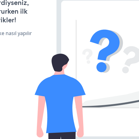
rdiyseniz,
rurken ilk
ikler!
e nasıl yapılır