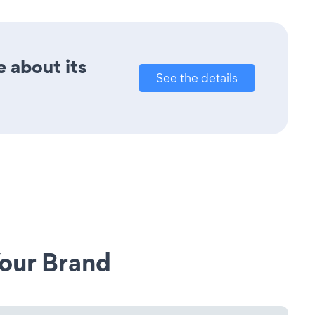
e about its
See the details
our Brand