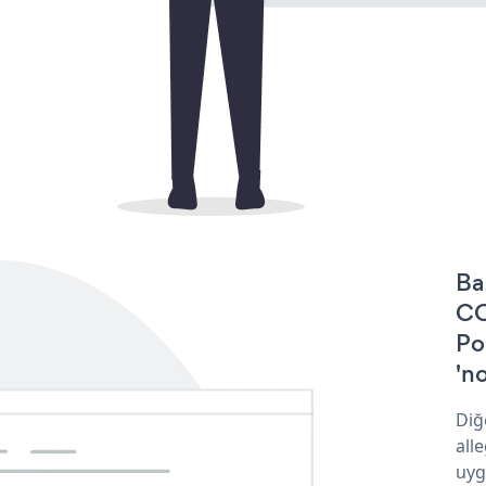
Ba
CO
Po
'no
Diğ
all
uyg