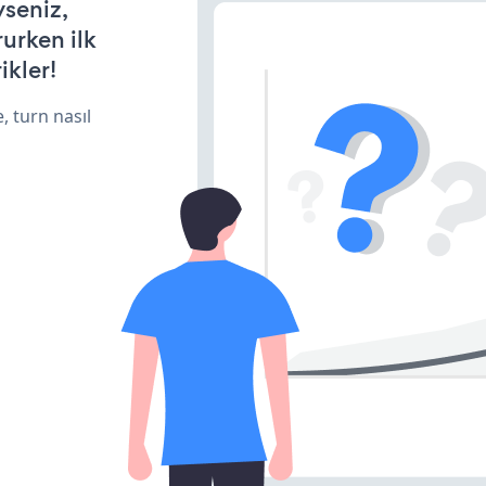
yseniz,
rurken ilk
ikler!
, turn nasıl