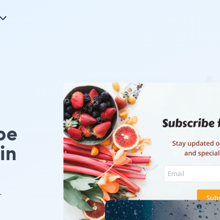
pe
in
.