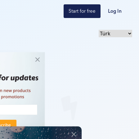
Start for free
Log In