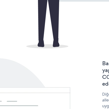
Ba
ya
CO
ede
Diğ
all
uyg