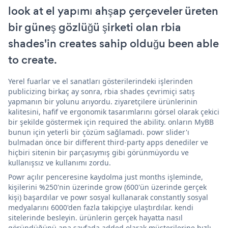
look at el yapımı ahşap çerçeveler üreten
bir güneş gözlüğü şirketi olan rbia
shades'in creates sahip olduğu been able
to create.
Yerel fuarlar ve el sanatları gösterilerindeki işlerinden
publicizing birkaç ay sonra, rbia shades çevrimiçi satış
yapmanın bir yolunu arıyordu. ziyaretçilere ürünlerinin
kalitesini, hafif ve ergonomik tasarımlarını görsel olarak çekici
bir şekilde göstermek için required the ability. onların MyBB
bunun için yeterli bir çözüm sağlamadı. powr slider'ı
bulmadan önce bir different third-party apps denediler ve
hiçbiri sitenin bir parçasıymış gibi görünmüyordu ve
kullanışsız ve kullanımı zordu.
Powr açılır penceresine kaydolma just months işleminde,
kişilerini %250'nin üzerinde grow (600'ün üzerinde gerçek
kişi) başardılar ve powr sosyal kullanarak constantly sosyal
medyalarını 6000'den fazla takipçiye ulaştırdılar. kendi
sitelerinde besleyin. ürünlerin gerçek hayatta nasıl
göründüğünü ana sayfada added olarak müşterilerine hızlı