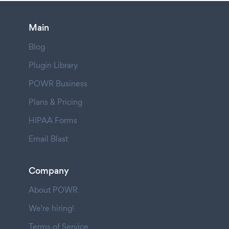
Main
Blog
Plugin Library
POWR Business
Plans & Pricing
HIPAA Forms
Email Blast
Company
About POWR
We're hiring!
Terms of Service