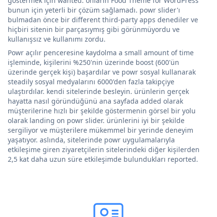
göstermek için wanted. onların Food Theme for WordPress
bunun için yeterli bir çözüm sağlamadı. powr slider'ı
bulmadan önce bir different third-party apps denediler ve
hiçbiri sitenin bir parçasıymış gibi görünmüyordu ve
kullanışsız ve kullanımı zordu.
Powr açılır penceresine kaydolma a small amount of time
işleminde, kişilerini %250'nin üzerinde boost (600'ün
üzerinde gerçek kişi) başardılar ve powr sosyal kullanarak
steadily sosyal medyalarını 6000'den fazla takipçiye
ulaştırdılar. kendi sitelerinde besleyin. ürünlerin gerçek
hayatta nasıl göründüğünü ana sayfada added olarak
müşterilerine hızlı bir şekilde göstermenin görsel bir yolu
olarak landing on powr slider. ürünlerini iyi bir şekilde
sergiliyor ve müşterilere mükemmel bir yerinde deneyim
yaşatıyor. aslında, sitelerinde powr uygulamalarıyla
etkileşime giren ziyaretçilerin sitelerindeki diğer kişilerden
2,5 kat daha uzun süre etkileşimde bulundukları reported.