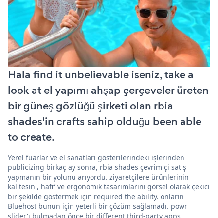
Hala find it unbelievable iseniz, take a
look at el yapımı ahşap çerçeveler üreten
bir güneş gözlüğü şirketi olan rbia
shades'in crafts sahip olduğu been able
to create.
Yerel fuarlar ve el sanatları gösterilerindeki işlerinden
publicizing birkaç ay sonra, rbia shades çevrimiçi satış
yapmanın bir yolunu arıyordu. ziyaretçilere ürünlerinin
kalitesini, hafif ve ergonomik tasarımlarını görsel olarak çekici
bir şekilde göstermek için required the ability. onların
Bluehost bunun için yeterli bir çözüm sağlamadı. powr
slider'ı bulmadan önce bir different third-party apps