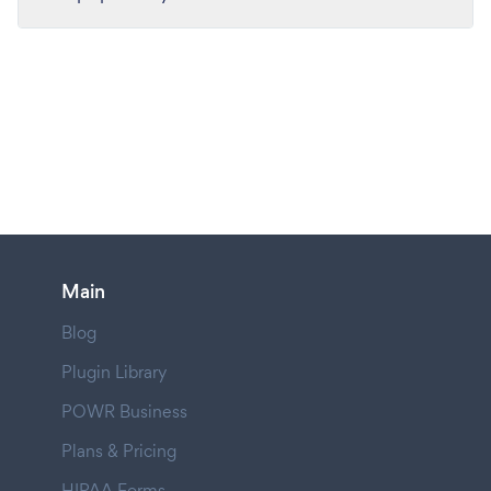
Main
Blog
Plugin Library
POWR Business
Plans & Pricing
HIPAA Forms