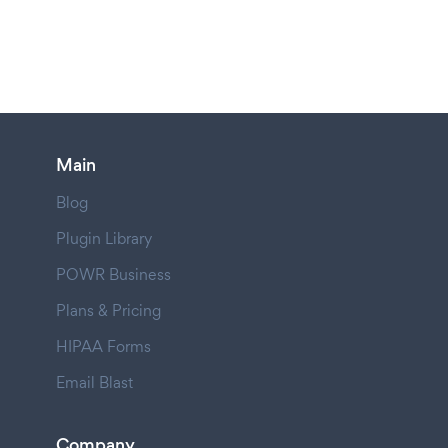
Main
Blog
Plugin Library
POWR Business
Plans & Pricing
HIPAA Forms
Email Blast
Company