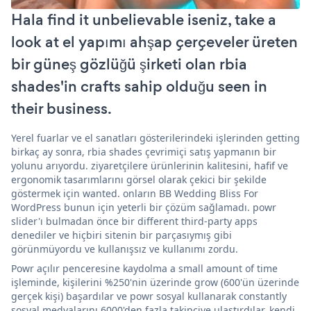
Hala find it unbelievable iseniz, take a
look at el yapımı ahşap çerçeveler üreten
bir güneş gözlüğü şirketi olan rbia
shades'in crafts sahip olduğu seen in
their business.
Yerel fuarlar ve el sanatları gösterilerindeki işlerinden getting
birkaç ay sonra, rbia shades çevrimiçi satış yapmanın bir
yolunu arıyordu. ziyaretçilere ürünlerinin kalitesini, hafif ve
ergonomik tasarımlarını görsel olarak çekici bir şekilde
göstermek için wanted. onların BB Wedding Bliss For
WordPress bunun için yeterli bir çözüm sağlamadı. powr
slider'ı bulmadan önce bir different third-party apps
denediler ve hiçbiri sitenin bir parçasıymış gibi
görünmüyordu ve kullanışsız ve kullanımı zordu.
Powr açılır penceresine kaydolma a small amount of time
işleminde, kişilerini %250'nin üzerinde grow (600'ün üzerinde
gerçek kişi) başardılar ve powr sosyal kullanarak constantly
sosyal medyalarını 6000'den fazla takipçiye ulaştırdılar. kendi