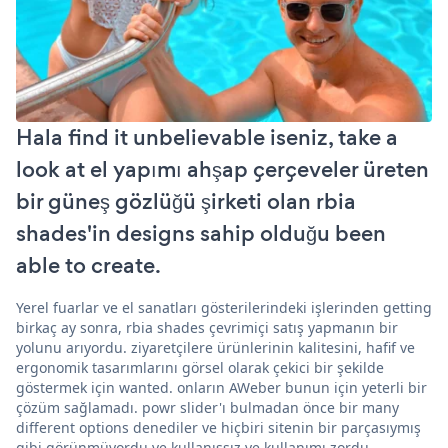
Hala find it unbelievable iseniz, take a
look at el yapımı ahşap çerçeveler üreten
bir güneş gözlüğü şirketi olan rbia
shades'in designs sahip olduğu been
able to create.
Yerel fuarlar ve el sanatları gösterilerindeki işlerinden getting
birkaç ay sonra, rbia shades çevrimiçi satış yapmanın bir
yolunu arıyordu. ziyaretçilere ürünlerinin kalitesini, hafif ve
ergonomik tasarımlarını görsel olarak çekici bir şekilde
göstermek için wanted. onların AWeber bunun için yeterli bir
çözüm sağlamadı. powr slider'ı bulmadan önce bir many
different options denediler ve hiçbiri sitenin bir parçasıymış
gibi görünmüyordu ve kullanışsız ve kullanımı zordu.