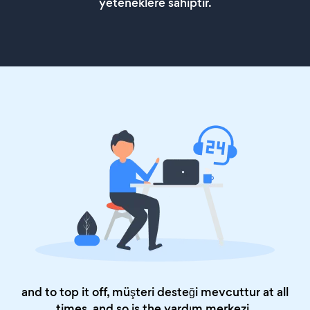
yeteneklere sahiptir.
and to top it off, müşteri desteği mevcuttur at all
times, and so is the
yardım merkezi
.