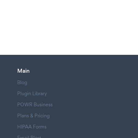
Main
Blog
Plugin Library
POWR Business
Plans & Pricing
HIPAA Forms
Email Blast