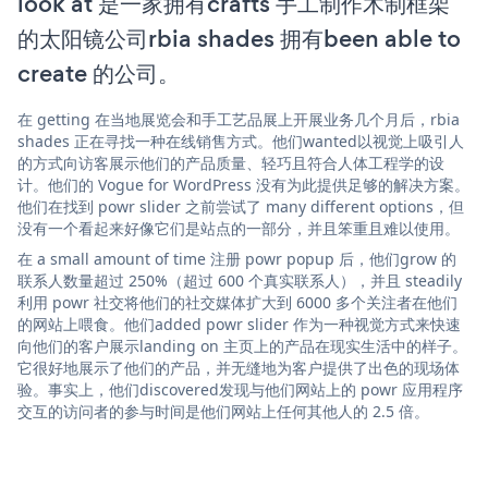
look at 是一家拥有crafts 手工制作木制框架
的太阳镜公司rbia shades 拥有been able to
create 的公司。
在 getting 在当地展览会和手工艺品展上开展业务几个月后，rbia
shades 正在寻找一种在线销售方式。他们wanted以视觉上吸引人
的方式向访客展示他们的产品质量、轻巧且符合人体工程学的设
计。他们的 Vogue for WordPress 没有为此提供足够的解决方案。
他们在找到 powr slider 之前尝试了 many different options，但
没有一个看起来好像它们是站点的一部分，并且笨重且难以使用。
在 a small amount of time 注册 powr popup 后，他们grow 的
联系人数量超过 250%（超过 600 个真实联系人），并且 steadily
利用 powr 社交将他们的社交媒体扩大到 6000 多个关注者在他们
的网站上喂食。他们added powr slider 作为一种视觉方式来快速
向他们的客户展示landing on 主页上的产品在现实生活中的样子。
它很好地展示了他们的产品，并无缝地为客户提供了出色的现场体
验。事实上，他们discovered发现与他们网站上的 powr 应用程序
交互的访问者的参与时间是他们网站上任何其他人的 2.5 倍。