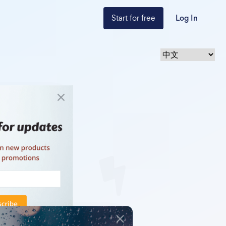
Start for free
Log In