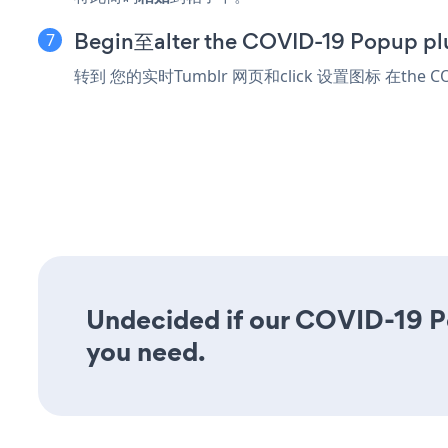
Begin至alter the COVID-19 Popup p
转到 您的实时Tumblr 网页和click 设置图标
在the C
Undecided if our COVID-19 Pop
you need.