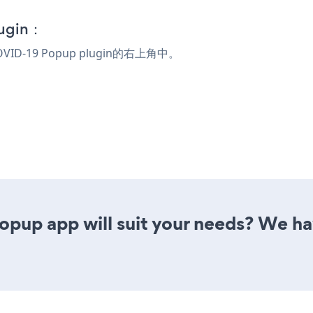
lugin：
OVID-19 Popup plugin的右上角中。
up app will suit your needs? We have