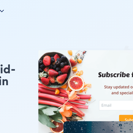
d-
in