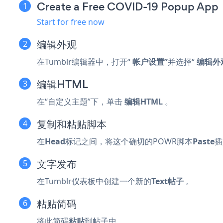
Create a Free COVID-19 Popup App
Start for free now
编辑外观
在Tumblr编辑器中，打开“
帐户设置”
并选择“
编辑外
编辑HTML
在“自定义主题”下，单击
编辑HTML
。
复制和粘贴脚本
在
Head
标记之间，将这个确切的POWR脚本
Paste
插
文字发布
在Tumblr仪表板中创建一个新的
Text帖子
。
粘贴简码
将此简码
粘贴
到帖子中。