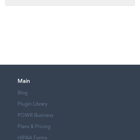
Main
Blog
Plugin Library
POWR Business
Plans & Pricing
HIPAA Forms