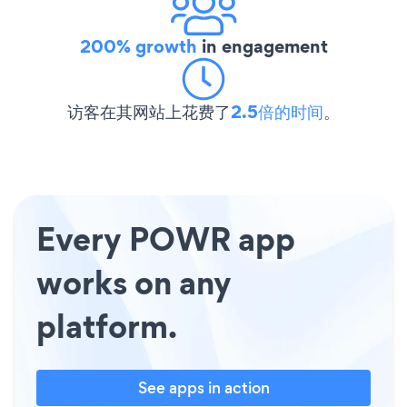
200% growth
in engagement
访客在其网站上花费了
2.5倍的时间
。
Every POWR app
works on any
platform.
See apps in action