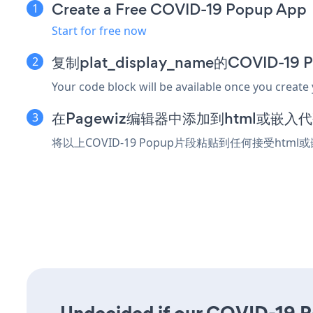
Create a Free COVID-19 Popup App
Start for free now
复制plat_display_name的COVID-1
Your code block will be available once you create
在Pagewiz编辑器中添加到html或嵌入
将以上COVID-19 Popup片段粘贴到任何接受htm
Undecided if our COVID-19 Pop