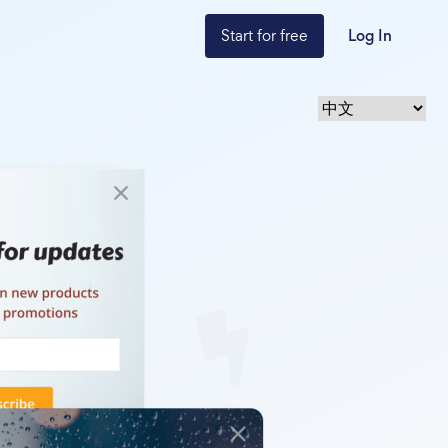
Start for free
Log In