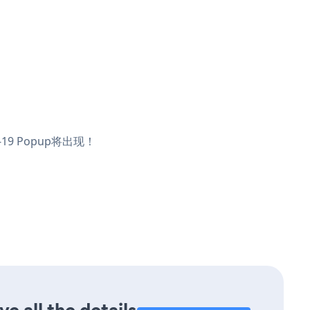
19 Popup将出现！
 all the details