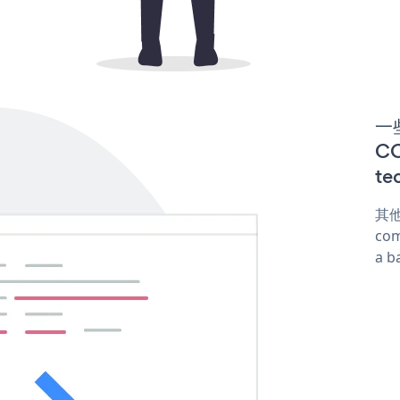
一些
C
te
其他
com
a b