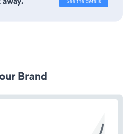
k away.
See the details
our Brand