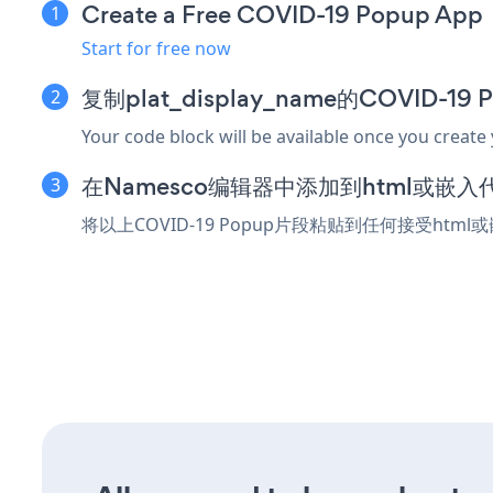
Create a Free COVID-19 Popup App
Start for free now
复制plat_display_name的COVID-1
Your code block will be available once you create
在Namesco编辑器中添加到html或嵌入
将以上COVID-19 Popup片段粘贴到任何接受htm