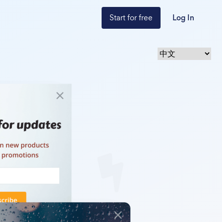
Start for free
Log In