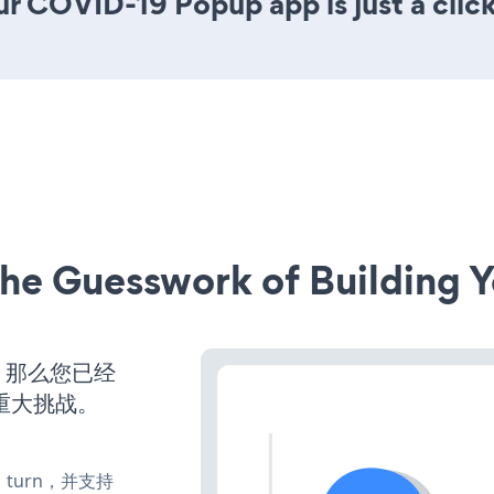
ur COVID-19 Popup app is just a clic
he Guesswork of Building Y
，那么您已经
重大挑战。
te、turn，并支持