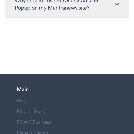
Why should I use POWR COVID-19
Popup on my Mantranews site?
Main
Blog
Plugin Library
POWR Business
Plans & Pricing