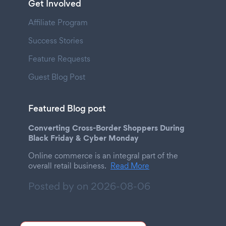
Get Involved
Affiliate Program
Success Stories
Feature Requests
Guest Blog Post
Featured Blog post
Converting Cross-Border Shoppers During
Black Friday & Cyber Monday
Online commerce is an integral part of the
overall retail business.
Read More
Posted by on
2026-08-06