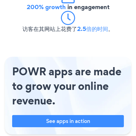
200% growth
in engagement
访客在其网站上花费了
2.5倍的时间
。
POWR apps are made
to grow your online
revenue.
See apps in action