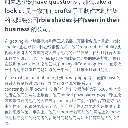
如果您仍然have questions，那么take a
look at 是一家拥有crafts 手工制作木制框架
的太阳镜公司rbia shades 拥有seen in their
business 的公司。
在 getting 在当地展览会和手工艺品展上开展业务几个月后，rbia
shades 正在寻找一种在线销售方式。他们required the ability以
视觉上吸引人的方式向访客展示他们的产品质量、轻巧且符合人体
工程学的设计。他们的 eBay 没有为此提供足够的解决方案。他们
在找到 powr slider 之前尝试了 many different options，但没有
一个看起来好像它们是站点的一部分，并且笨重且难以使用。
在 a small amount of time 注册 powr popup 后，他们boost 的
联系人数量超过 250%（超过 600 个真实联系人），并且
constantly 利用 powr 社交将他们的社交媒体扩大到 6000 多个关
注者在他们的网站上喂食。他们added powr slider 作为一种视觉
方式来快速向他们的客户展示coming to 主页上的产品在现实生活
中的样子。它很好地展示了他们的产品，并无缝地为客户提供了出
色的现场体验。事实上，他们reported发现与他们网站上的 powr
应用程序交互的访问者的参与时间是他们网站上任何其他人的 2.5
倍。