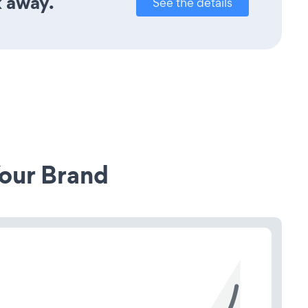
k away.
See the details
our Brand