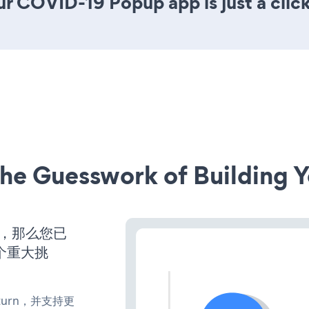
ur COVID-19 Popup app is just a clic
he Guesswork of Building Y
营，那么您已
个重大挑
e、turn，并支持更