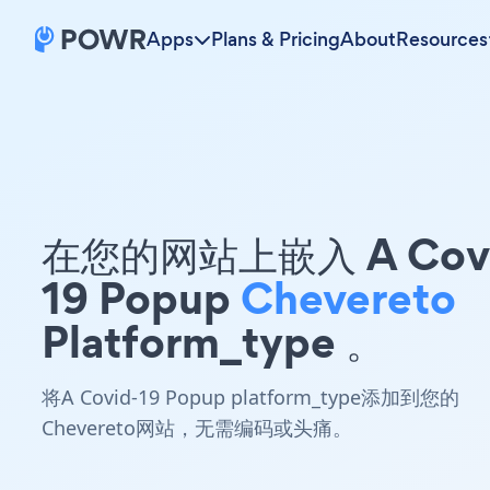
Apps
Plans & Pricing
About
Resources
在您的网站上嵌入 A Covi
19 Popup
Chevereto
Platform_type 。
将A Covid-19 Popup platform_type添加到您的
Chevereto网站，无需编码或头痛。