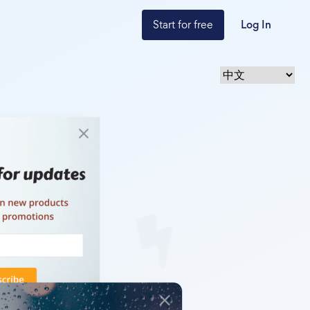
Start for free
Log In