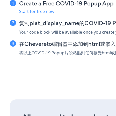
Create a Free COVID-19 Popup App
Start for free now
复制plat_display_name的COVID-1
Your code block will be available once you create
在Chevereto编辑器中添加到html或嵌
将以上COVID-19 Popup片段粘贴到任何接受html