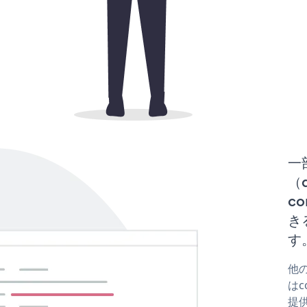
一
（
co
き
す
他の
はc
提供