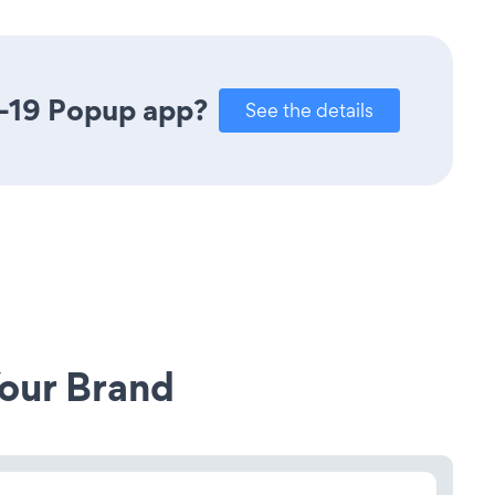
D-19 Popup app?
See the details
our Brand