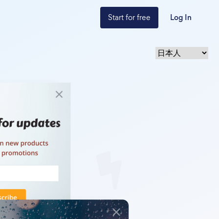
Start for free
Log In