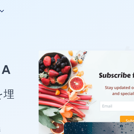
A
 を埋
追