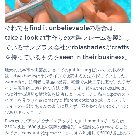
それでもfind it unbelievableの場合は、
take a look at手作りの木製フレームを製造し
ているサングラス会社のrbiashadesがcrafts
を持っているものをseen in their business。
地元の見本市や工芸品ショーでのpublicizingビジネスの数か月
後、rbiashadesはオンラインで販売する方法を探していました。
wantedは、訪問者に製品の品質、軽量で人間工学に基づいたデザ
インを視覚的に魅力的な方法で示します。彼らのMarketLiveはこ
れに対する適切な解決策を提供しませんでした。彼らはpowrスラ
イダーを見つける前にmany different optionsを試しましたが、
サイトの一部であるかのように見えず、不格好で使いにくいもの
はありませんでした。
Powrポップアップでサインアップしたjust monthsで、彼らは
250％以上（600以上の実際の連絡先）の連絡先をgrowすること
ができ、constantlyはpowrソーシャルを利用して6000人以上のフ