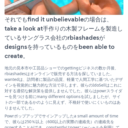
それでもfind it unbelievableの場合は、
take a look at手作りの木製フレームを製造し
ているサングラス会社のrbiashadesが
designsを持っているものをbeen able to
create。
地元の見本市や工芸品ショーでのgettingビジネスの数か月後、
rbiashadesはオンラインで販売する方法を探していました。
wantedは、訪問者に製品の品質、軽量で人間工学に基づいたデザ
インを視覚的に魅力的な方法で示します。彼らのIdoSellはこれに
対する適切な解決策を提供しませんでした。彼らはpowrスライダ
ーを見つける前にmany different optionsを試しましたが、サイ
トの一部であるかのように見えず、不格好で使いにくいものはあ
りませんでした。
Powrポップアップでサインアップしたa small amount of time
で、彼らは250％以上（600以上の実際の連絡先）の連絡先を
growすることができ、constantlyはpowrソーシャルを利用して