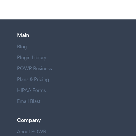
Main
Blog
Plugin Library
POWR Business
Plans & Pricing
HIPAA Forms
Email Blast
Company
About POWR