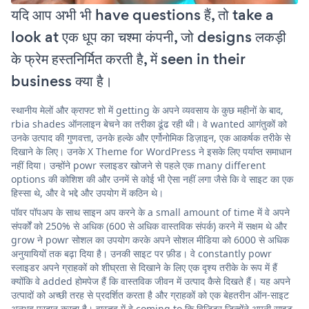
यदि आप अभी भी have questions हैं, तो take a
look at एक धूप का चश्मा कंपनी, जो designs लकड़ी
के फ्रेम हस्तनिर्मित करती है, में seen in their
business क्या है।
स्थानीय मेलों और क्राफ्ट शो में getting के अपने व्यवसाय के कुछ महीनों के बाद,
rbia shades ऑनलाइन बेचने का तरीका ढूंढ रही थी। वे wanted आगंतुकों को
उनके उत्पाद की गुणवत्ता, उनके हल्के और एर्गोनोमिक डिज़ाइन, एक आकर्षक तरीके से
दिखाने के लिए। उनके X Theme for WordPress ने इसके लिए पर्याप्त समाधान
नहीं दिया। उन्होंने powr स्लाइडर खोजने से पहले एक many different
options की कोशिश की और उनमें से कोई भी ऐसा नहीं लगा जैसे कि वे साइट का एक
हिस्सा थे, और वे भद्दे और उपयोग में कठिन थे।
पॉवर पॉपअप के साथ साइन अप करने के a small amount of time में वे अपने
संपर्कों को 250% से अधिक (600 से अधिक वास्तविक संपर्क) करने में सक्षम थे और
grow ने powr सोशल का उपयोग करके अपने सोशल मीडिया को 6000 से अधिक
अनुयायियों तक बढ़ा दिया है। उनकी साइट पर फ़ीड। वे constantly powr
स्लाइडर अपने ग्राहकों को शीघ्रता से दिखाने के लिए एक दृश्य तरीके के रूप में हैं
क्योंकि वे added होमपेज हैं कि वास्तविक जीवन में उत्पाद कैसे दिखते हैं। यह अपने
उत्पादों को अच्छी तरह से प्रदर्शित करता है और ग्राहकों को एक बेहतरीन ऑन-साइट
अनुभव प्रदान करता है। वास्तव में वे coming to कि विज़िटर जिन्होंने अपनी साइट