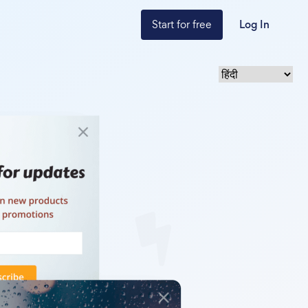
Start for free
Log In