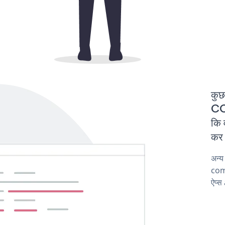
कुछ
CO
कि 
कर 
अन्
com
ऐप्स