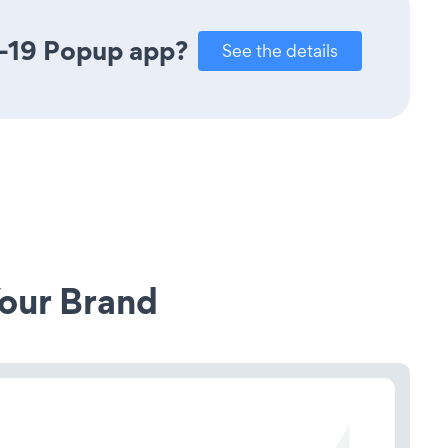
D-19 Popup app?
See the details
our Brand