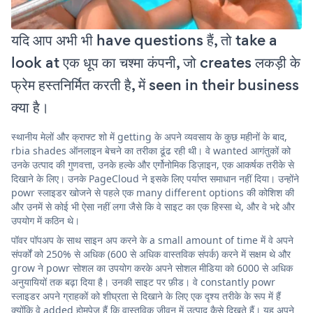
यदि आप अभी भी have questions हैं, तो take a
look at एक धूप का चश्मा कंपनी, जो creates लकड़ी के
फ्रेम हस्तनिर्मित करती है, में seen in their business
क्या है।
स्थानीय मेलों और क्राफ्ट शो में getting के अपने व्यवसाय के कुछ महीनों के बाद,
rbia shades ऑनलाइन बेचने का तरीका ढूंढ रही थी। वे wanted आगंतुकों को
उनके उत्पाद की गुणवत्ता, उनके हल्के और एर्गोनोमिक डिज़ाइन, एक आकर्षक तरीके से
दिखाने के लिए। उनके PageCloud ने इसके लिए पर्याप्त समाधान नहीं दिया। उन्होंने
powr स्लाइडर खोजने से पहले एक many different options की कोशिश की
और उनमें से कोई भी ऐसा नहीं लगा जैसे कि वे साइट का एक हिस्सा थे, और वे भद्दे और
उपयोग में कठिन थे।
पॉवर पॉपअप के साथ साइन अप करने के a small amount of time में वे अपने
संपर्कों को 250% से अधिक (600 से अधिक वास्तविक संपर्क) करने में सक्षम थे और
grow ने powr सोशल का उपयोग करके अपने सोशल मीडिया को 6000 से अधिक
अनुयायियों तक बढ़ा दिया है। उनकी साइट पर फ़ीड। वे constantly powr
स्लाइडर अपने ग्राहकों को शीघ्रता से दिखाने के लिए एक दृश्य तरीके के रूप में हैं
क्योंकि वे added होमपेज हैं कि वास्तविक जीवन में उत्पाद कैसे दिखते हैं। यह अपने