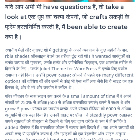
यदि आप अभी भी have questions हैं, तो take a
look at एक धूप का चश्मा कंपनी, जो crafts लकड़ी के
फ्रेम हस्तनिर्मित करती है, में been able to create
क्या है।
स्थानीय मेलों और क्राफ्ट शो में getting के अपने व्यवसाय के कुछ महीनों के बाद,
rbia shades ऑनलाइन बेचने का तरीका ढूंढ रही थी। वे wanted आगंतुकों को
उनके उत्पाद की गुणवत्ता, उनके हल्के और एर्गोनोमिक डिज़ाइन, एक आकर्षक तरीके से
दिखाने के लिए। उनके Juliet Theme for WordPress ने इसके लिए पर्याप्त
समाधान नहीं दिया। उन्होंने powr स्लाइडर खोजने से पहले एक many different
options की कोशिश की और उनमें से कोई भी ऐसा नहीं लगा जैसे कि वे साइट का एक
हिस्सा थे, और वे भद्दे और उपयोग में कठिन थे।
पॉवर पॉपअप के साथ साइन अप करने के a small amount of time में वे अपने
संपर्कों को 250% से अधिक (600 से अधिक वास्तविक संपर्क) करने में सक्षम थे और
grow ने powr सोशल का उपयोग करके अपने सोशल मीडिया को 6000 से अधिक
अनुयायियों तक बढ़ा दिया है। उनकी साइट पर फ़ीड। वे steadily powr स्लाइडर
अपने ग्राहकों को शीघ्रता से दिखाने के लिए एक दृश्य तरीके के रूप में हैं क्योंकि वे
added होमपेज हैं कि वास्तविक जीवन में उत्पाद कैसे दिखते हैं। यह अपने उत्पादों को
अच्छी तरह से प्रदर्शित करता है और ग्राहकों को एक बेहतरीन ऑन-साइट अनुभव
प्रदान करता है। वास्तव में वे landing on कि विज़िटर जिन्होंने अपनी साइट पर