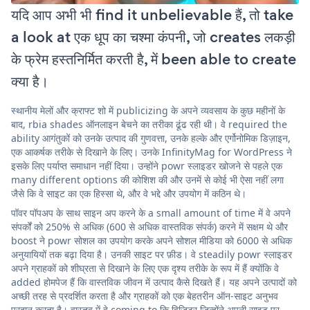
यदि आप अभी भी find it unbelievable हैं, तो take
a look at एक धूप का चश्मा कंपनी, जो creates लकड़ी
के फ्रेम हस्तनिर्मित करती है, में been able to create
क्या है।
स्थानीय मेलों और क्राफ्ट शो में publicizing के अपने व्यवसाय के कुछ महीनों के
बाद, rbia shades ऑनलाइन बेचने का तरीका ढूंढ रही थी। वे required the
ability आगंतुकों को उनके उत्पाद की गुणवत्ता, उनके हल्के और एर्गोनोमिक डिज़ाइन,
एक आकर्षक तरीके से दिखाने के लिए। उनके InfinityMag for WordPress ने
इसके लिए पर्याप्त समाधान नहीं दिया। उन्होंने powr स्लाइडर खोजने से पहले एक
many different options की कोशिश की और उनमें से कोई भी ऐसा नहीं लगा
जैसे कि वे साइट का एक हिस्सा थे, और वे भद्दे और उपयोग में कठिन थे।
पॉवर पॉपअप के साथ साइन अप करने के a small amount of time में वे अपने
संपर्कों को 250% से अधिक (600 से अधिक वास्तविक संपर्क) करने में सक्षम थे और
boost ने powr सोशल का उपयोग करके अपने सोशल मीडिया को 6000 से अधिक
अनुयायियों तक बढ़ा दिया है। उनकी साइट पर फ़ीड। वे steadily powr स्लाइडर
अपने ग्राहकों को शीघ्रता से दिखाने के लिए एक दृश्य तरीके के रूप में हैं क्योंकि वे
added होमपेज हैं कि वास्तविक जीवन में उत्पाद कैसे दिखते हैं। यह अपने उत्पादों को
अच्छी तरह से प्रदर्शित करता है और ग्राहकों को एक बेहतरीन ऑन-साइट अनुभव
प्रदान करता है। वास्तव में वे coming to कि विज़िटर जिन्होंने अपनी साइट पर