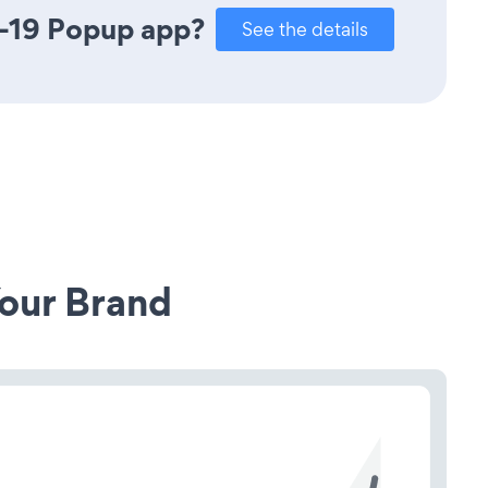
D-19 Popup app?
See the details
our Brand