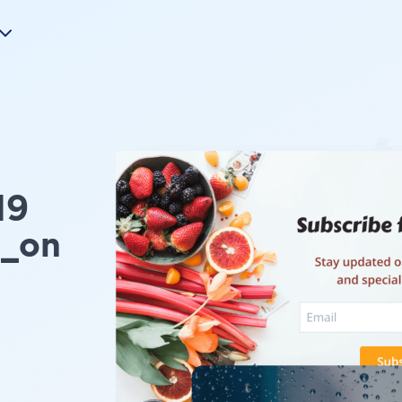
19
_on