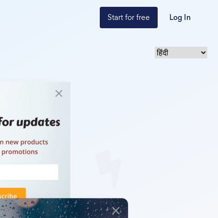
Start for free
Log In