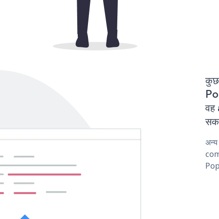
कुछ
Po
वह
सकत
अन्
comp
Popu