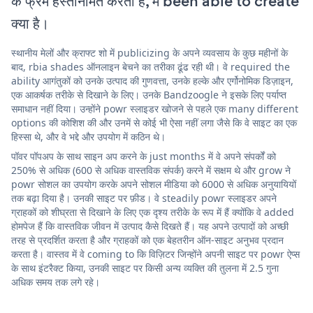
के फ्रेम हस्तनिर्मित करती है, में been able to create
क्या है।
स्थानीय मेलों और क्राफ्ट शो में publicizing के अपने व्यवसाय के कुछ महीनों के
बाद, rbia shades ऑनलाइन बेचने का तरीका ढूंढ रही थी। वे required the
ability आगंतुकों को उनके उत्पाद की गुणवत्ता, उनके हल्के और एर्गोनोमिक डिज़ाइन,
एक आकर्षक तरीके से दिखाने के लिए। उनके Bandzoogle ने इसके लिए पर्याप्त
समाधान नहीं दिया। उन्होंने powr स्लाइडर खोजने से पहले एक many different
options की कोशिश की और उनमें से कोई भी ऐसा नहीं लगा जैसे कि वे साइट का एक
हिस्सा थे, और वे भद्दे और उपयोग में कठिन थे।
पॉवर पॉपअप के साथ साइन अप करने के just months में वे अपने संपर्कों को
250% से अधिक (600 से अधिक वास्तविक संपर्क) करने में सक्षम थे और grow ने
powr सोशल का उपयोग करके अपने सोशल मीडिया को 6000 से अधिक अनुयायियों
तक बढ़ा दिया है। उनकी साइट पर फ़ीड। वे steadily powr स्लाइडर अपने
ग्राहकों को शीघ्रता से दिखाने के लिए एक दृश्य तरीके के रूप में हैं क्योंकि वे added
होमपेज हैं कि वास्तविक जीवन में उत्पाद कैसे दिखते हैं। यह अपने उत्पादों को अच्छी
तरह से प्रदर्शित करता है और ग्राहकों को एक बेहतरीन ऑन-साइट अनुभव प्रदान
करता है। वास्तव में वे coming to कि विज़िटर जिन्होंने अपनी साइट पर powr ऐप्स
के साथ इंटरैक्ट किया, उनकी साइट पर किसी अन्य व्यक्ति की तुलना में 2.5 गुना
अधिक समय तक लगे रहे।