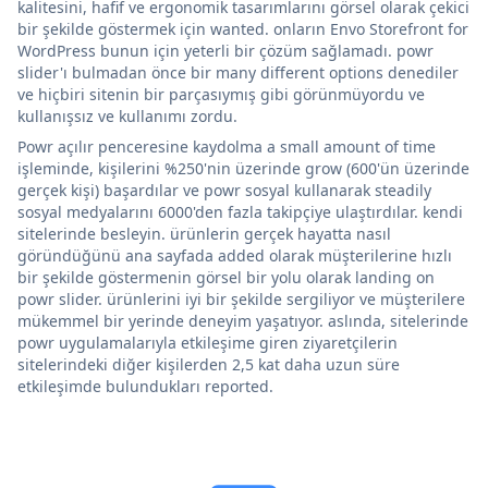
kalitesini, hafif ve ergonomik tasarımlarını görsel olarak çekici
bir şekilde göstermek için wanted. onların Envo Storefront for
WordPress bunun için yeterli bir çözüm sağlamadı. powr
slider'ı bulmadan önce bir many different options denediler
ve hiçbiri sitenin bir parçasıymış gibi görünmüyordu ve
kullanışsız ve kullanımı zordu.
Powr açılır penceresine kaydolma a small amount of time
işleminde, kişilerini %250'nin üzerinde grow (600'ün üzerinde
gerçek kişi) başardılar ve powr sosyal kullanarak steadily
sosyal medyalarını 6000'den fazla takipçiye ulaştırdılar. kendi
sitelerinde besleyin. ürünlerin gerçek hayatta nasıl
göründüğünü ana sayfada added olarak müşterilerine hızlı
bir şekilde göstermenin görsel bir yolu olarak landing on
powr slider. ürünlerini iyi bir şekilde sergiliyor ve müşterilere
mükemmel bir yerinde deneyim yaşatıyor. aslında, sitelerinde
powr uygulamalarıyla etkileşime giren ziyaretçilerin
sitelerindeki diğer kişilerden 2,5 kat daha uzun süre
etkileşimde bulundukları reported.