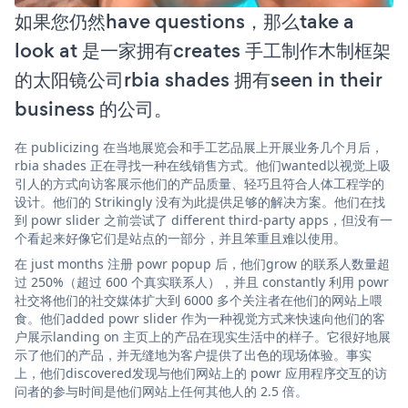
如果您仍然have questions，那么take a
look at 是一家拥有creates 手工制作木制框架
的太阳镜公司rbia shades 拥有seen in their
business 的公司。
在 publicizing 在当地展览会和手工艺品展上开展业务几个月后，
rbia shades 正在寻找一种在线销售方式。他们wanted以视觉上吸
引人的方式向访客展示他们的产品质量、轻巧且符合人体工程学的
设计。他们的 Strikingly 没有为此提供足够的解决方案。他们在找
到 powr slider 之前尝试了 different third-party apps，但没有一
个看起来好像它们是站点的一部分，并且笨重且难以使用。
在 just months 注册 powr popup 后，他们grow 的联系人数量超
过 250%（超过 600 个真实联系人），并且 constantly 利用 powr
社交将他们的社交媒体扩大到 6000 多个关注者在他们的网站上喂
食。他们added powr slider 作为一种视觉方式来快速向他们的客
户展示landing on 主页上的产品在现实生活中的样子。它很好地展
示了他们的产品，并无缝地为客户提供了出色的现场体验。事实
上，他们discovered发现与他们网站上的 powr 应用程序交互的访
问者的参与时间是他们网站上任何其他人的 2.5 倍。