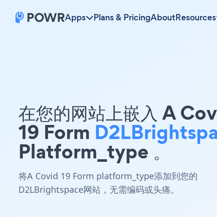
Apps
Plans & Pricing
About
Resources
在您的网站上嵌入 A Cov
19 Form
D2LBrightsp
Platform_type 。
将A Covid 19 Form platform_type添加到您的
D2LBrightspace网站，无需编码或头痛。