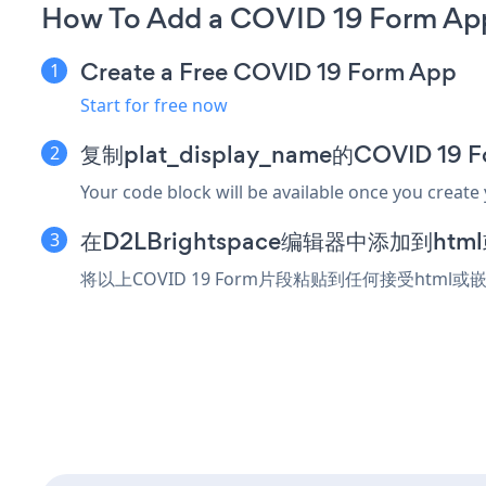
How To Add a COVID 19 Form App
Create a Free COVID 19 Form App
Start for free now
复制plat_display_name的COVID 1
Your code block will be available once you create
在D2LBrightspace编辑器中添加到ht
将以上COVID 19 Form片段粘贴到任何接受html或