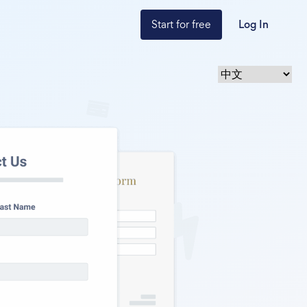
Start for free
Log In