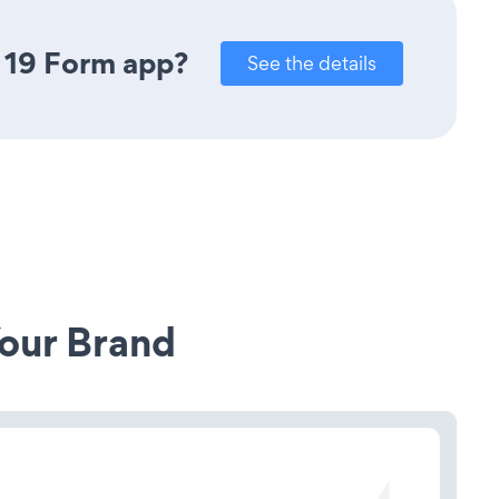
 19 Form app?
See the details
our Brand