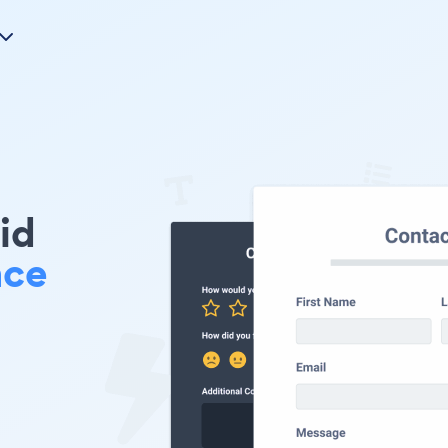
id
ace