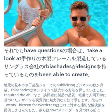
それでもhave questionsの場合は、take a
look at手作りの木製フレームを製造している
サングラス会社のrbiashadesがdesignsを持
っているものをbeen able to create。
地元の見本市や工芸品ショーでのpublicizingビジネスの数か月
後、rbiashadesはオンラインで販売する方法を探していました。
required the abilityは、訪問者に製品の品質、軽量で人間工学に
基づいたデザインを視覚的に魅力的な方法で示します。彼らの
Twenty Thirteen for WordPressはこれに対する適切な解決策を
提供しませんでした。彼らはpowrスライダーを見つける前に