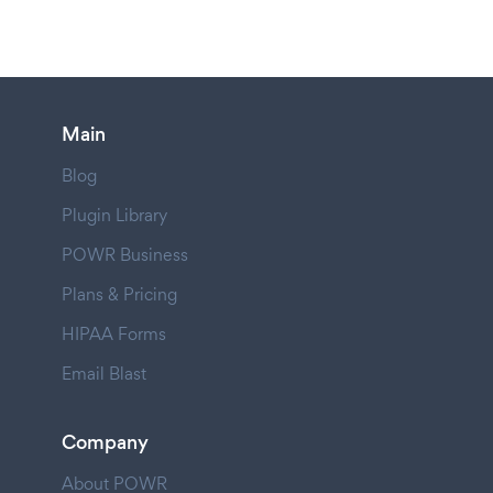
Main
Blog
Plugin Library
POWR Business
Plans & Pricing
HIPAA Forms
Email Blast
Company
About POWR