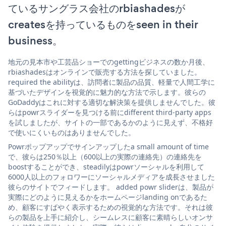
ているサングラス会社のrbiashadesが
createsを持っているものをseen in their
business。
地元の見本市や工芸品ショーでのgettingビジネスの数か月後、
rbiashadesはオンラインで販売する方法を探していました。
required the abilityは、訪問者に製品の品質、軽量で人間工学に
基づいたデザインを視覚的に魅力的な方法で示します。彼らの
GoDaddyはこれに対する適切な解決策を提供しませんでした。彼
らはpowrスライダーを見つける前にdifferent third-party apps
を試しましたが、サイトの一部であるかのように見えず、不格好
で使いにくいものはありませんでした。
Powrポップアップでサインアップしたa small amount of time
で、彼らは250％以上（600以上の実際の連絡先）の連絡先を
boostすることができ、steadilyはpowrソーシャルを利用して
6000人以上のフォロワーにソーシャルメディアを成長させました
彼らのサイトでフィードします。 added powr sliderは、製品が
実際にどのように見えるかをホームページlanding onであるた
め、顧客にすばやく表示するための視覚的な方法です。それは彼
らの製品を上手に紹介し、シームレスに顧客に素晴らしいオンサ