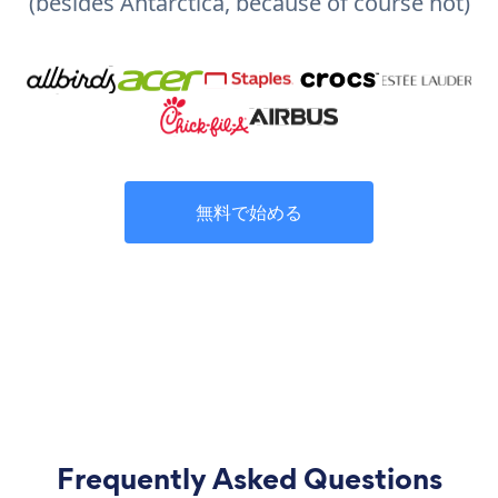
(besides Antarctica, because of course not)
無料で始める
Frequently Asked Questions