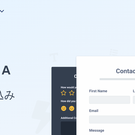
A
め込み