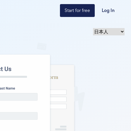
Start for free
Log In