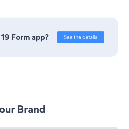
 19 Form app?
See the details
our Brand