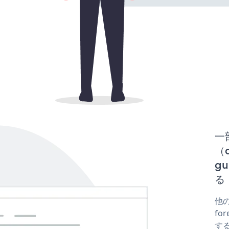
一
（d
g
る
他の
fo
する