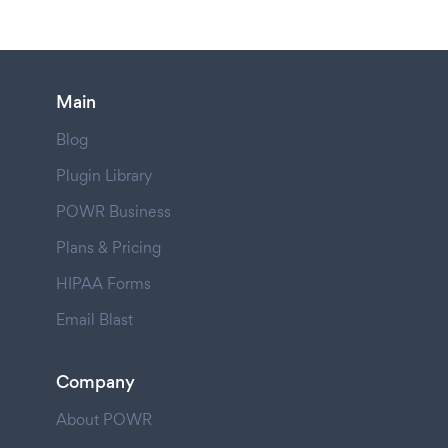
Main
Blog
Plugin Library
POWR Business
Plans & Pricing
HIPAA Forms
Email Blast
Company
About POWR