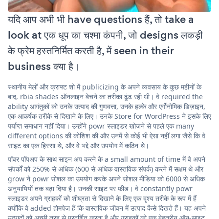
यदि आप अभी भी have questions हैं, तो take a
look at एक धूप का चश्मा कंपनी, जो designs लकड़ी
के फ्रेम हस्तनिर्मित करती है, में seen in their
business क्या है।
स्थानीय मेलों और क्राफ्ट शो में publicizing के अपने व्यवसाय के कुछ महीनों के
बाद, rbia shades ऑनलाइन बेचने का तरीका ढूंढ रही थी। वे required the
ability आगंतुकों को उनके उत्पाद की गुणवत्ता, उनके हल्के और एर्गोनोमिक डिज़ाइन,
एक आकर्षक तरीके से दिखाने के लिए। उनके Store for WordPress ने इसके लिए
पर्याप्त समाधान नहीं दिया। उन्होंने powr स्लाइडर खोजने से पहले एक many
different options की कोशिश की और उनमें से कोई भी ऐसा नहीं लगा जैसे कि वे
साइट का एक हिस्सा थे, और वे भद्दे और उपयोग में कठिन थे।
पॉवर पॉपअप के साथ साइन अप करने के a small amount of time में वे अपने
संपर्कों को 250% से अधिक (600 से अधिक वास्तविक संपर्क) करने में सक्षम थे और
grow ने powr सोशल का उपयोग करके अपने सोशल मीडिया को 6000 से अधिक
अनुयायियों तक बढ़ा दिया है। उनकी साइट पर फ़ीड। वे constantly powr
स्लाइडर अपने ग्राहकों को शीघ्रता से दिखाने के लिए एक दृश्य तरीके के रूप में हैं
क्योंकि वे added होमपेज हैं कि वास्तविक जीवन में उत्पाद कैसे दिखते हैं। यह अपने
उत्पादों को अच्छी तरह से प्रदर्शित करता है और ग्राहकों को एक बेहतरीन ऑन-साइट