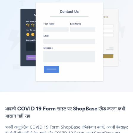
आपकी COVID 19 Form साइट पर ShopBase एंबेड करना कभी
आसान नहीं रहा
अपनी अनुकूलित COVID 19 Form ShopBase एप्लिकेशन बनाएं, अपनी वेबसाइट
की शैली और रंगों से मेल खाएं, और COVID 19 Form अपने ShopBase पृष्ठ,