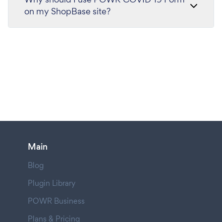
on my ShopBase site?
Main
Blog
Plugin Library
POWR Business
Plans & Pricing