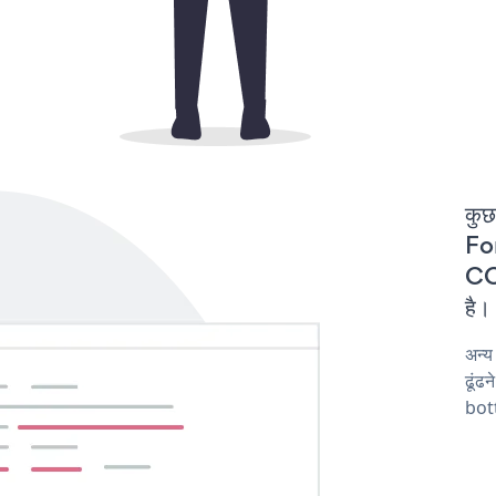
कुछ
For
CO
है।
अन्
ढूंढ
bot