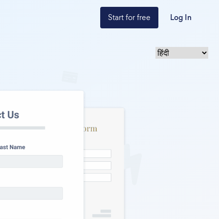
Start for free
Log In