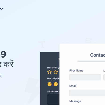
19
 करें
d