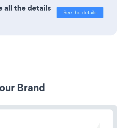
all the details
See the details
our Brand